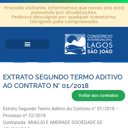
Prezado visitante, informamos que nosso site está
passando por atualizações.
Pedimos desculpas por qualquer transtorno.
Obrigado pela compreensão.
Área de Atuação
Projetos e Ações
Editais e Contratos
EXTRATO SEGUNDO TERMO ADITIVO
AO CONTRATO N° 01/2018
Voltar aos contratos
Extrato Segundo Termo Aditivo Ao Contrato n° 01/2018 –
Processo nº 32/2018
Contratada: ARAÚJO E ANDRADE SOCIEDADE DE