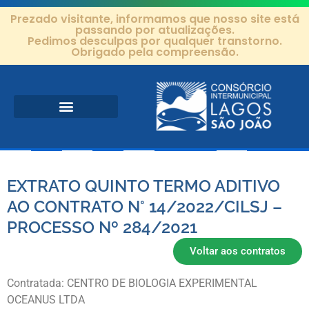
Prezado visitante, informamos que nosso site está
passando por atualizações.
Pedimos desculpas por qualquer transtorno.
Obrigado pela compreensão.
Área de Atuação
Projetos e Ações
Editais e Contratos
EXTRATO QUINTO TERMO ADITIVO
AO CONTRATO N° 14/2022/CILSJ –
PROCESSO Nº 284/2021
Voltar aos contratos
Contratada: CENTRO DE BIOLOGIA EXPERIMENTAL
OCEANUS LTDA