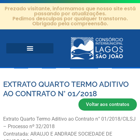
Prezado visitante, informamos que nosso site está
passando por atualizações.
Pedimos desculpas por qualquer transtorno.
Obrigado pela compreensão.
Área de Atuação
Projetos e Ações
Editais e Contratos
EXTRATO QUARTO TERMO ADITIVO
AO CONTRATO N° 01/2018
Voltar aos contratos
Extrato Quarto Termo Aditivo ao Contrato n° 01/2018/CILSJ
– Processo nº 32/2018
Contratada: ARAUJO E ANDRADE SOCIEDADE DE