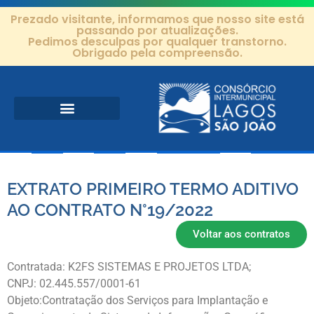
Prezado visitante, informamos que nosso site está
passando por atualizações.
Pedimos desculpas por qualquer transtorno.
Obrigado pela compreensão.
Área de Atuação
Projetos e Ações
Editais e Contratos
EXTRATO PRIMEIRO TERMO ADITIVO
AO CONTRATO N°19/2022
Voltar aos contratos
Contratada: K2FS SISTEMAS E PROJETOS LTDA;
CNPJ: 02.445.557/0001-61
Objeto:Contratação dos Serviços para Implantação e