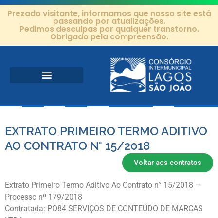
Prezado visitante, informamos que nosso site está
passando por atualizações.
Pedimos desculpas por qualquer transtorno.
Obrigado pela compreensão.
Área de Atuação
Projetos e Ações
Editais e Contratos
EXTRATO PRIMEIRO TERMO ADITIVO
AO CONTRATO N° 15/2018
Voltar aos contratos
Extrato Primeiro Termo Aditivo Ao Contrato n° 15/2018 –
Processo nº 179/2018
Contratada: PO84 SERVIÇOS DE CONTEÚDO DE MARCAS