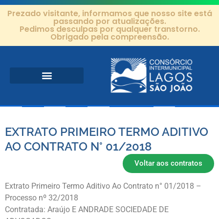
Prezado visitante, informamos que nosso site está
passando por atualizações.
Pedimos desculpas por qualquer transtorno.
Obrigado pela compreensão.
Área de Atuação
Projetos e Ações
Editais e Contratos
EXTRATO PRIMEIRO TERMO ADITIVO
AO CONTRATO N° 01/2018
Voltar aos contratos
Extrato Primeiro Termo Aditivo Ao Contrato n° 01/2018 –
Processo nº 32/2018
Contratada: Araújo E ANDRADE SOCIEDADE DE