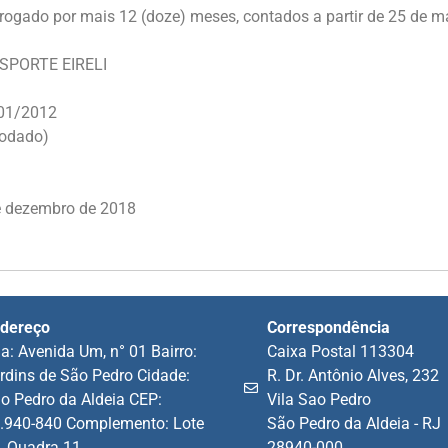
orrogado por mais 12 (doze) meses, contados a partir de 25 de 
NSPORTE EIRELI
 01/2012
rodado)
e dezembro de 2018
dereço
Correspondência
a: Avenida Um, n° 01 Bairro:
Caixa Postal 113304
rdins de São Pedro Cidade:
R. Dr. Antônio Alves, 232
o Pedro da Aldeia CEP:
Vila Sao Pedro
.940-840 Complemento: Lote
São Pedro da Aldeia - RJ
, Quadra 11
28940-000