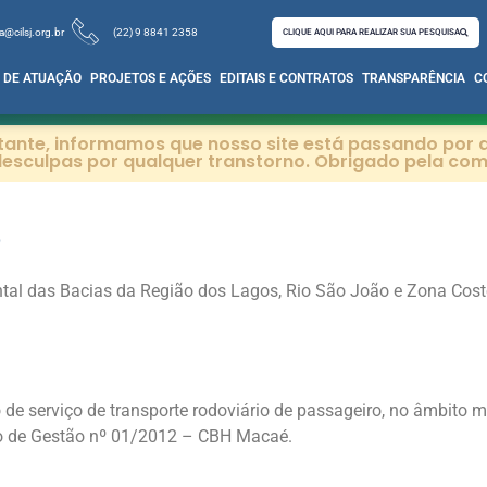
a@cilsj.org.br
(22) 9 8841 2358
CLIQUE AQUI PARA REALIZAR SUA PESQUISA
 DE ATUAÇÃO
PROJETOS E AÇÕES
EDITAIS E CONTRATOS
TRANSPARÊNCIA
C
itante, informamos que nosso site está passando por a
esculpas por qualquer transtorno. Obrigado pela co
O
tal das Bacias da Região dos Lagos, Rio São João e Zona Coste
e serviço de transporte rodoviário de passageiro, no âmbito mu
to de Gestão nº 01/2012 – CBH Macaé.