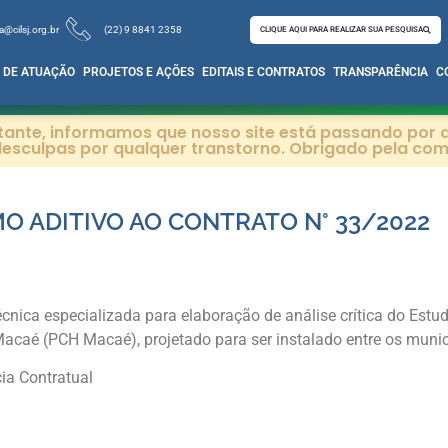
a@cilsj.org.br
(22) 9 8841 2358
CLIQUE AQUI PARA REALIZAR SUA PESQUISA
 DE ATUAÇÃO
PROJETOS E AÇÕES
EDITAIS E CONTRATOS
TRANSPARÊNCIA
C
itante, informamos que nosso site está passando por a
esculpas por qualquer transtorno. Obrigado pela co
 ADITIVO AO CONTRATO N° 33/2022
écnica especializada para elaboração de análise crítica do Est
acaé (PCH Macaé), projetado para ser instalado entre os muni
ia Contratual