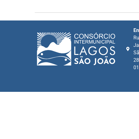
En
Ru
Ja
Sã
28
01