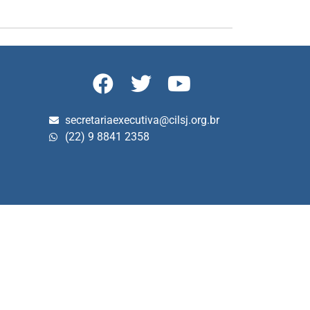
secretariaexecutiva@cilsj.org.br
(22) 9 8841 2358