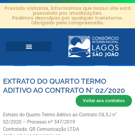
Prezado visitante, informamos que nosso site está
passando por atualizações.
Pedimos desculpas por qualquer transtorno.
Obrigado pela compreensão.
Área de Atuação
Projetos e Ações
Editais e Contratos
EXTRATO DO QUARTO TERMO
ADITIVO AO CONTRATO N° 02/2020
Voltar aos contratos
Extrato do Quarto Termo Aditivo ao Contrato CILSJ n°
02/2020 – Processo nº 347/2019
Contratada: QR Comunicação LTDA