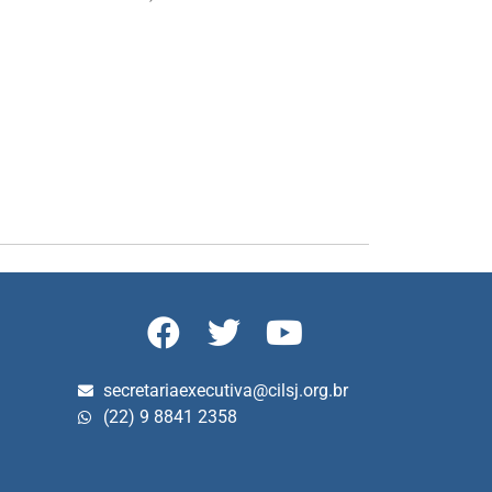
secretariaexecutiva@cilsj.org.br
(22) 9 8841 2358