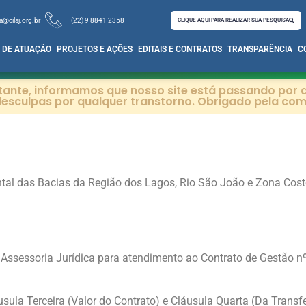
a@cilsj.org.br
(22) 9 8841 2358
CLIQUE AQUI PARA REALIZAR SUA PESQUISA
 DE ATUAÇÃO
PROJETOS E AÇÕES
EDITAIS E CONTRATOS
TRANSPARÊNCIA
C
itante, informamos que nosso site está passando por a
esculpas por qualquer transtorno. Obrigado pela co
tal das Bacias da Região dos Lagos, Rio São João e Zona Coste
 Assessoria Jurídica para atendimento ao Contrato de Gestão n
usula Terceira (Valor do Contrato) e Cláusula Quarta (Da Transf