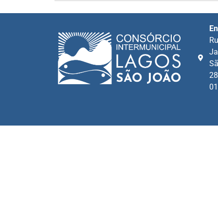
En
Ru
Ja
Sã
28
01