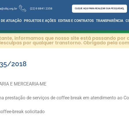
a@cilsj.org.br
(22) 9 8841 2358
CLIQUE AQUI PARA REALIZAR SUA PESQUISA
 DE ATUAÇÃO
PROJETOS E AÇÕES
EDITAIS E CONTRATOS
TRANSPARÊNCIA
C
itante, informamos que nosso site está passando por a
esculpas por qualquer transtorno. Obrigado pela co
35/2018
DARIA E MERCEARIA-ME
 na prestação de serviços de coffee break em atendimento ao 
coffee-break solicitado