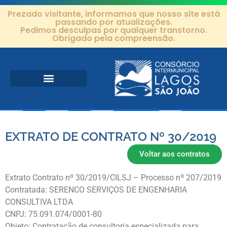
Prezado visitante, informamos que nosso site está
passando por atualizações.
Pedimos desculpas por qualquer transtorno.
Obrigado pela compreensão.
Área de Atuação
Projetos e Ações
Editais e Contratos
EXTRATO DE CONTRATO Nº 30/2019
Voltar aos contratos
Extrato Contrato nº 30/2019/CILSJ – Processo nº 207/2019
Contratada: SERENCO SERVIÇOS DE ENGENHARIA
CONSULTIVA LTDA
CNPJ: 75.091.074/0001-80
Objeto: Contratação de consultoria especializada para