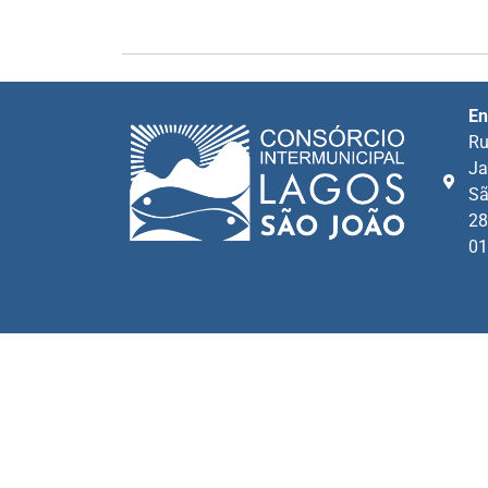
En
Ru
Ja
Sã
28
01