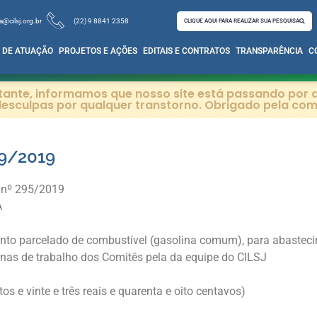
a@cilsj.org.br
(22) 9 8841 2358
CLIQUE AQUI PARA REALIZAR SUA PESQUISA
 DE ATUAÇÃO
PROJETOS E AÇÕES
EDITAIS E CONTRATOS
TRANSPARÊNCIA
C
itante, informamos que nosso site está passando por a
esculpas por qualquer transtorno. Obrigado pela co
9/2019
 nº 295/2019
A
nto parcelado de combustível (gasolina comum), para abastecim
nas de trabalho dos Comitês pela da equipe do CILSJ
os e vinte e três reais e quarenta e oito centavos)