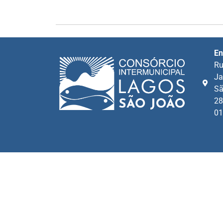
En
Ru
Ja
Sã
28
01