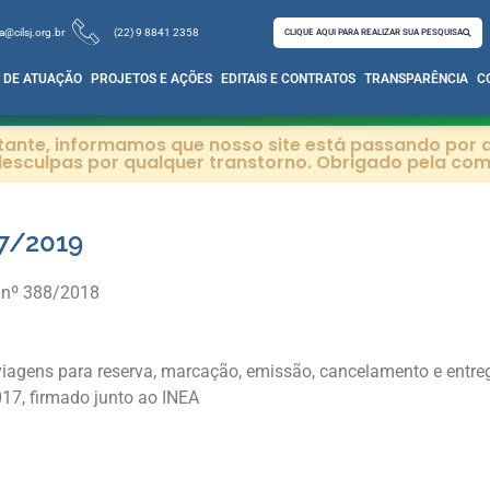
a@cilsj.org.br
(22) 9 8841 2358
CLIQUE AQUI PARA REALIZAR SUA PESQUISA
 DE ATUAÇÃO
PROJETOS E AÇÕES
EDITAIS E CONTRATOS
TRANSPARÊNCIA
C
itante, informamos que nosso site está passando por a
esculpas por qualquer transtorno. Obrigado pela co
7/2019
 nº 388/2018
 viagens para reserva, marcação, emissão, cancelamento e entre
17, firmado junto ao INEA