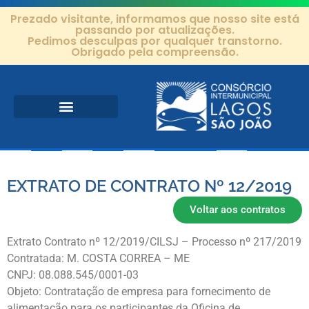
Prezado visitante, informamos que nosso site está
passando por atualizações.
Pedimos desculpas por qualquer transtorno.
Obrigado pela compreensão.
Área de Atuação
Projetos e Ações
Editais e Contratos
EXTRATO DE CONTRATO Nº 12/2019
Voltar aos contratos
Extrato Contrato nº 12/2019/CILSJ – Processo nº 217/2019
Contratada: M. COSTA CORREA – ME
CNPJ: 08.088.545/0001-03
Objeto: Contratação de empresa para fornecimento de
alimentação para os participantes da Oficina de