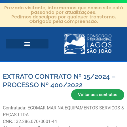
Prezado visitante, informamos que nosso site está
passando por atualizações.
Pedimos desculpas por qualquer transtorno.
Obrigado pela compreensão.
Área de Atuação
Projetos e Ações
Editais e Contratos
EXTRATO CONTRATO Nº 15/2024 –
PROCESSO Nº 400/2022
Voltar aos contratos
Contratada: ECOMAR MARINA EQUIPAMENTOS SERVIÇOS &
PEÇAS LTDA
CNPJ: 32.286.070/0001-44