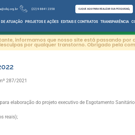
a@cilsj.org.br
(22) 9 8841 2358
CLIQUE AQUI PARA REALIZAR SUA PESQUISA
 DE ATUAÇÃO
PROJETOS E AÇÕES
EDITAIS E CONTRATOS
TRANSPARÊNCIA
C
itante, informamos que nosso site está passando por a
esculpas por qualquer transtorno. Obrigado pela co
2022
 nº 287/2021
para elaboração do projeto executivo de Esgotamento Sanitário
s reais);