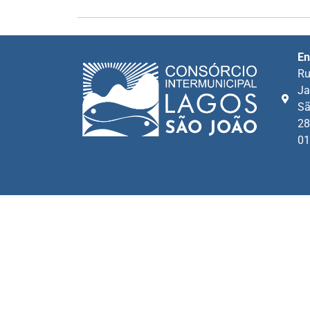
En
Ru
Ja
Sã
28
01