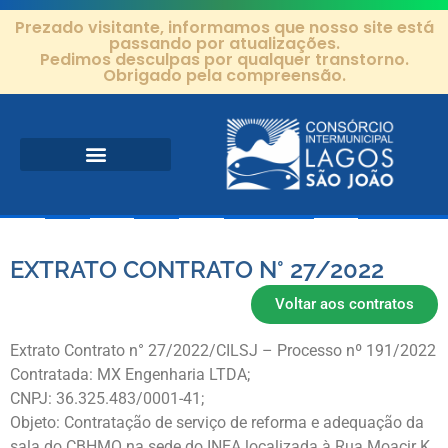
Prezado visitante, informamos que nosso site está
passando por atualizações.
Pedimos desculpas por qualquer transtorno.
Obrigado pela compreensão.
Área de Atuação
Projetos e Ações
Editais e Contratos
EXTRATO CONTRATO N° 27/2022
Voltar aos contratos
Extrato Contrato n° 27/2022/CILSJ – Processo nº 191/2022
Contratada: MX Engenharia LTDA;
CNPJ: 36.325.483/0001-41;
Objeto: Contratação de serviço de reforma e adequação da
sala do CBHMO na sede do INEA localizada à Rua Moacir K.