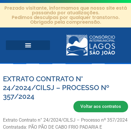
Prezado visitante, informamos que nosso site está
passando por atualizações.
Pedimos desculpas por qualquer transtorno.
Obrigado pela compreensão.
Área de Atuação
Projetos e Ações
Editais e Contratos
EXTRATO CONTRATO N°
24/2024/CILSJ – PROCESSO Nº
357/2024
Voltar aos contratos
Extrato Contrato n° 24/2024/CILSJ – Processo nº 357/2024
Contratada: PÃO PÃO DE CABO FRIO PADARIA E