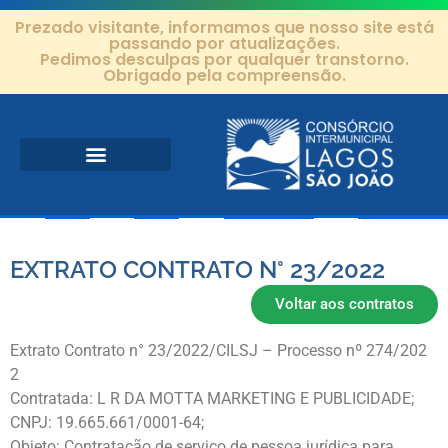
Prezado visitante, informamos que nosso site está
passando por atualizações.
Pedimos desculpas por qualquer transtorno.
Obrigado pela compreensão.
Área de Atuação
Projetos e Ações
Editais e Contratos
EXTRATO CONTRATO N° 23/2022
Voltar aos contratos
Extrato Contrato n° 23/2022/CILSJ – Processo nº 274/202
2
Contratada: L R DA MOTTA MARKETING E PUBLICIDADE;
CNPJ: 19.665.661/0001-64;
Objeto: Contratação de serviço de pessoa jurídica para