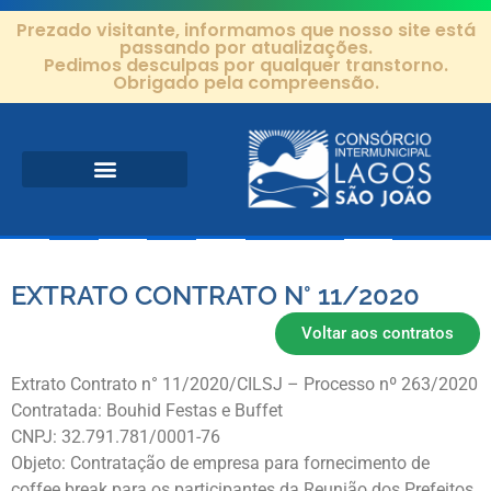
Prezado visitante, informamos que nosso site está
passando por atualizações.
Pedimos desculpas por qualquer transtorno.
Obrigado pela compreensão.
Área de Atuação
Projetos e Ações
Editais e Contratos
EXTRATO CONTRATO N° 11/2020
Voltar aos contratos
Extrato Contrato n° 11/2020/CILSJ – Processo nº 263/2020
Contratada: Bouhid Festas e Buffet
CNPJ: 32.791.781/0001-76
Objeto: Contratação de empresa para fornecimento de
coffee break para os participantes da Reunião dos Prefeitos