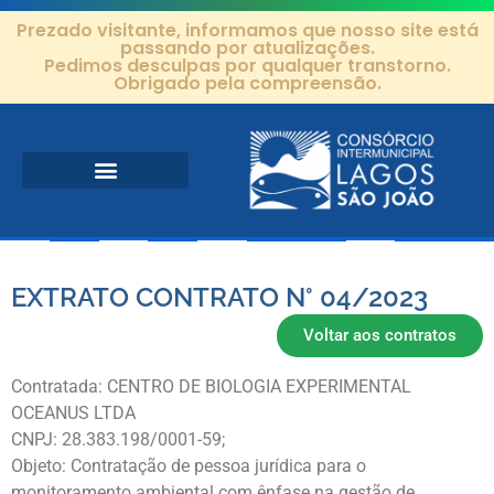
Prezado visitante, informamos que nosso site está
passando por atualizações.
Pedimos desculpas por qualquer transtorno.
Obrigado pela compreensão.
Área de Atuação
Projetos e Ações
Editais e Contratos
EXTRATO CONTRATO N° 04/2023
Voltar aos contratos
Contratada: CENTRO DE BIOLOGIA EXPERIMENTAL
OCEANUS LTDA
CNPJ: 28.383.198/0001-59;
Objeto: Contratação de pessoa jurídica para o
monitoramento ambiental com ênfase na gestão de