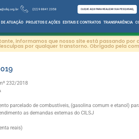
a@cilsj.org.br
(22) 9 8841 2358
CLIQUE AQUI PARA REALIZAR SUA PESQUISA
 DE ATUAÇÃO
PROJETOS E AÇÕES
EDITAIS E CONTRATOS
TRANSPARÊNCIA
C
itante, informamos que nosso site está passando por a
esculpas por qualquer transtorno. Obrigado pela co
019
 nº 232/2018
A
ento parcelado de combustíveis, (gasolina comum e etanol) par
atendimento as demandas externas do CILSJ
enta reais)