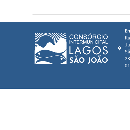
En
Ru
Ja
Sã
28
01