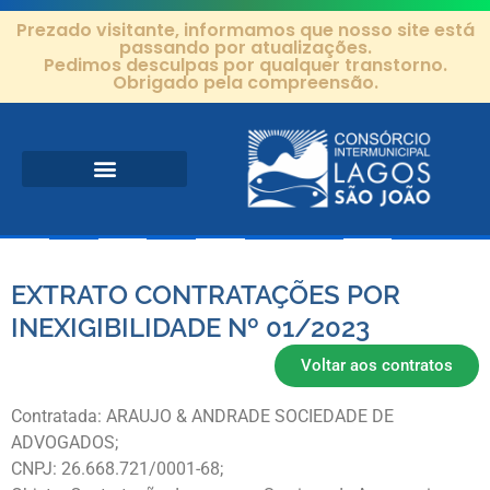
Prezado visitante, informamos que nosso site está
passando por atualizações.
Pedimos desculpas por qualquer transtorno.
Obrigado pela compreensão.
Área de Atuação
Projetos e Ações
Editais e Contratos
EXTRATO CONTRATAÇÕES POR
INEXIGIBILIDADE Nº 01/2023
Voltar aos contratos
Contratada: ARAUJO & ANDRADE SOCIEDADE DE
ADVOGADOS;
CNPJ: 26.668.721/0001-68;