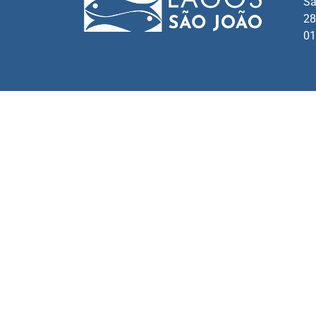
Sã
28
01