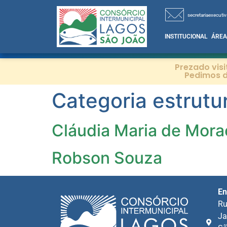
secretariaexecutiv
INSTITUCIONAL
ÁREA
Prezado vis
Pedimos d
Categoria estrutu
Cláudia Maria de Mora
Robson Souza
En
Ru
Ja