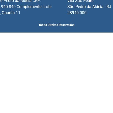
o Pedro da Aldeia CEP:
Vila Sao Pedro
.940-840 Complemento: Lote
São Pedro da Aldeia - RJ
, Quadra 11
28940-000
Todos Direitos Reservados