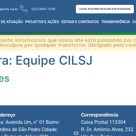
a@cilsj.org.br
(22) 9 8841 2358
CLIQUE AQUI PARA REALIZAR SUA PESQUISA
 DE ATUAÇÃO
PROJETOS E AÇÕES
EDITAIS E CONTRATOS
TRANSPARÊNCIA
C
itante, informamos que nosso site está passando por a
esculpas por qualquer transtorno. Obrigado pela co
ra:
Equipe CILSJ
es
dereço
Correspondência
a: Avenida Um, n° 01 Bairro:
Caixa Postal 113304
rdins de São Pedro Cidade:
R. Dr. Antônio Alves, 232