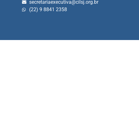
secretariaexecutiva@cilsj.org.br
(22) 9 8841 2358