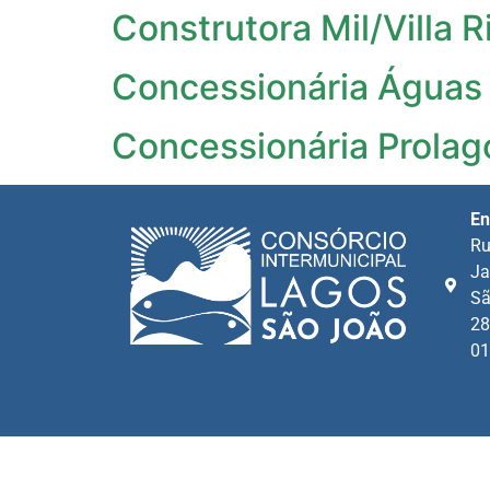
Construtora Mil/Villa R
Concessionária Águas 
Concessionária Prolag
En
Ru
Ja
Sã
28
01