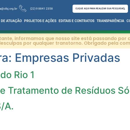
a@cilsj.org.br
(22) 9 8841 2358
CLIQUE AQUI PARA REALIZAR SUA PESQUISA
 DE ATUAÇÃO
PROJETOS E AÇÕES
EDITAIS E CONTRATOS
TRANSPARÊNCIA
C
itante, informamos que nosso site está passando por a
esculpas por qualquer transtorno. Obrigado pela co
ra:
Empresas Privadas
do Rio 1
 e Tratamento de Resíduos Só
/A.