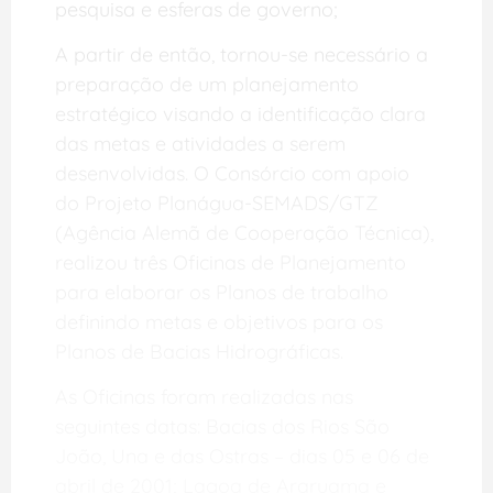
pesquisa e esferas de governo;
A partir de então, tornou-se necessário a
preparação de um planejamento
estratégico visando a identificação clara
das metas e atividades a serem
desenvolvidas. O Consórcio com apoio
do Projeto Planágua-SEMADS/GTZ
(Agência Alemã de Cooperação Técnica),
realizou três Oficinas de Planejamento
para elaborar os Planos de trabalho
definindo metas e objetivos para os
Planos de Bacias Hidrográficas.
As Oficinas foram realizadas nas
seguintes datas: Bacias dos Rios São
João, Una e das Ostras – dias 05 e 06 de
abril de 2001; Lagoa de Araruama e