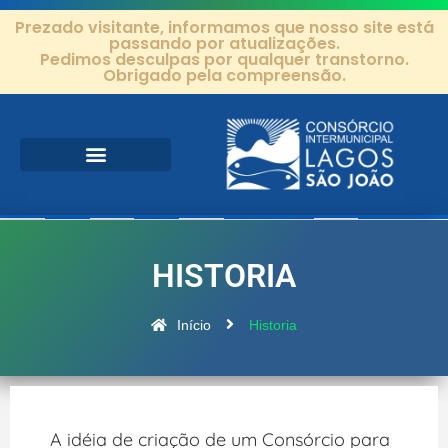
Prezado visitante, informamos que nosso site está
passando por atualizações.
Pedimos desculpas por qualquer transtorno.
Obrigado pela compreensão.
Área de Atuação
Projetos e Ações
Editais e Contratos
HISTORIA
Início
Historia
A idéia de criação de um Consórcio para