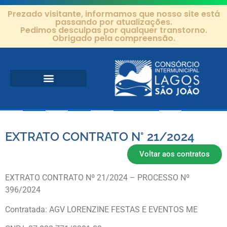
Prezado visitante, informamos que nosso site está
passando por atualizações.
Pedimos desculpas por qualquer transtorno.
Obrigado pela compreensão.
Área de Atuação
Projetos e Ações
Editais e Contratos
EXTRATO CONTRATO N° 21/2024
Voltar aos contratos
EXTRATO CONTRATO Nº 21/2024 – PROCESSO Nº
396/2024
Contratada: AGV LORENZINE FESTAS E EVENTOS ME